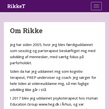
S
RikkeT
TOGGLE
k
i
p
t
Om Rikke
o
m
a
Jeg har siden 2005, hvor jeg blev færdiguddannet
i
som sexolog og parterapeut beskæftiget mig med
n
udvikling af mennesker, med særlig fokus på
c
parforholdet.
o
n
Siden da har jeg uddannet mig som kognitiv
t
terapeut, PREP underviser og coach. Jeg sørger for
e
hele tiden at videreuddanne mig, så min faglige
n
udvikling ikke går i stå.
t
I 2017 blev jeg uddannet psykoterapeut hos Human
Education Group www.heg.dk i Århus, og var