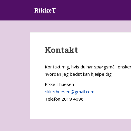
S
RikkeT
k
i
p
t
o
m
Kontakt
a
i
n
Kontakt mig, hvis du har spørgsmål, ønsker 
c
hvordan jeg bedst kan hjælpe dig.
o
n
Rikke Thuesen
t
rikkethuesen@gmail.com
e
Telefon 2019 4096
n
t