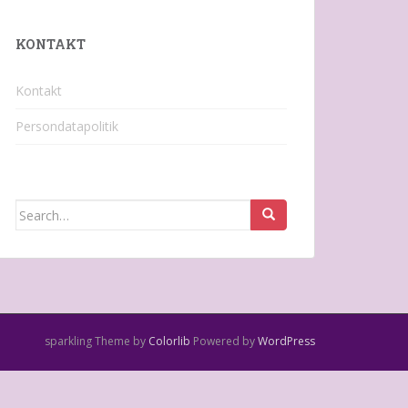
KONTAKT
Kontakt
Persondatapolitik
Search
for:
sparkling Theme by
Colorlib
Powered by
WordPress